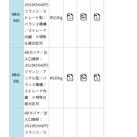
JIS10K50A(FF)
フランジ／ス
NBG-
約22kg
トレート型／
50S
バランス機構
／ストレーナ
内蔵 ※特殊
仕様対応可
ABガバナ／出
入口接続：
JIS10K50A(FF)
フランジ／ア
NBG-
約35kg
ングル型／バ
50L
ランス機構／
ストレーナ内
蔵 ※特殊仕
様対応可
ABガバナ／出
入口接続：
JIS10K50A(FF)
フランジ／ス