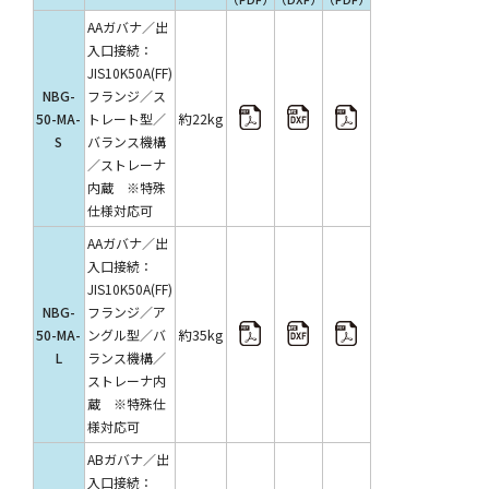
AAガバナ／出
入口接続：
JIS10K50A(FF)
NBG-
フランジ／ス
約22kg
50-MA-
トレート型／
S
バランス機構
／ストレーナ
内蔵 ※特殊
仕様対応可
AAガバナ／出
入口接続：
JIS10K50A(FF)
NBG-
フランジ／ア
約35kg
50-MA-
ングル型／バ
L
ランス機構／
ストレーナ内
蔵 ※特殊仕
様対応可
ABガバナ／出
入口接続：