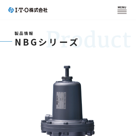
EN
/
Global Network
I・T・Oについて
製品情報
NBGシリーズ
製品情報
技術情報
採用情報
SDGsの取り組み
お問い合わせ
図面・仕様書
システム図面