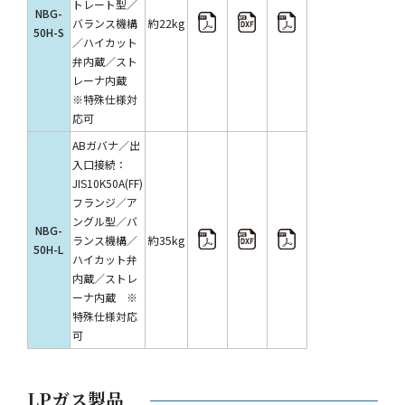
トレート型／
NBG-
約22kg
バランス機構
50H-S
／ハイカット
弁内蔵／スト
レーナ内蔵
※特殊仕様対
応可
ABガバナ／出
入口接続：
JIS10K50A(FF)
フランジ／ア
ングル型／バ
NBG-
約35kg
ランス機構／
50H-L
ハイカット弁
内蔵／ストレ
ーナ内蔵 ※
特殊仕様対応
可
LPガス製品