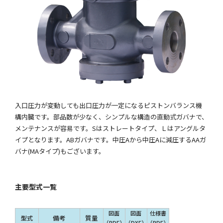
製品カタログ
入口圧力が変動しても出口圧力が一定になるピストンバランス機
構内臓です。部品数が少なく、シンプルな構造の直動式ガバナで、
メンテナンスが容易です。Sはストレートタイプ、Ｌはアングルタ
イプとなります。ABガバナです。中圧Aから中圧Aに減圧するAAガ
バナ(MAタイプ)もございます。
主要型式一覧
図面
図面
仕様書
備考
質量
型式
（PDF）
（DXF）
（PDF）